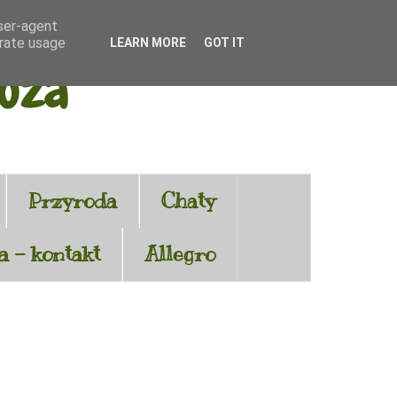
user-agent
erate usage
LEARN MORE
GOT IT
zoza
Przyroda
Chaty
 - kontakt
Allegro