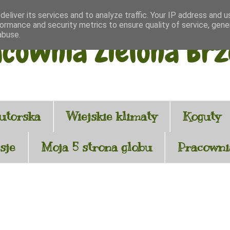
eliver its services and to analyze traffic. Your IP address and 
ormance and security metrics to ensure quality of service, gen
abuse.
cownia Zielona Br
utorska
Wiejskie klimaty
Koguty
sje
Moja 5 strona globu
Pracownia