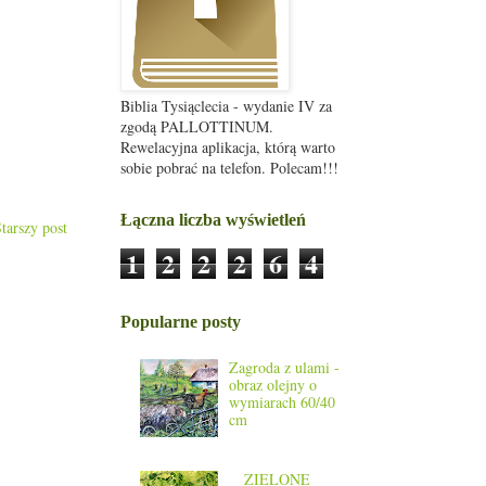
Biblia Tysiąclecia - wydanie IV za
zgodą PALLOTTINUM.
Rewelacyjna aplikacja, którą warto
sobie pobrać na telefon. Polecam!!!
Łączna liczba wyświetleń
tarszy post
1
2
2
2
6
4
Popularne posty
Zagroda z ulami -
obraz olejny o
wymiarach 60/40
cm
__ZIELONE