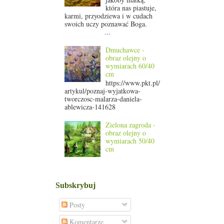
która nas piastuje,
karmi, przyodziewa i w cudach
swoich uczy poznawać Boga.
...
Dmuchawce -
obraz olejny o
wymiarach 60/40
cm
https://www.pkt.pl/
artykul/poznaj-wyjatkowa-
tworczosc-malarza-daniela-
ablewicza-141628
Zielona zagroda -
obraz olejny o
wymiarach 50/40
cm
Subskrybuj
Posty
Komentarze