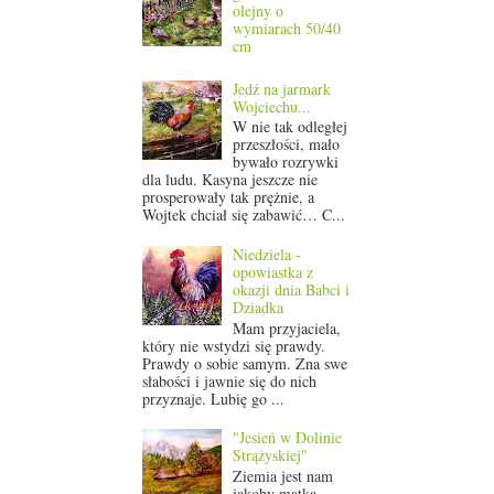
olejny o
wymiarach 50/40
cm
Jedź na jarmark
Wojciechu...
W nie tak odległej
przeszłości, mało
bywało rozrywki
dla ludu. Kasyna jeszcze nie
prosperowały tak prężnie, a
Wojtek chciał się zabawić… C...
Niedziela -
opowiastka z
okazji dnia Babci i
Dziadka
Mam przyjaciela,
który nie wstydzi się prawdy.
Prawdy o sobie samym. Zna swe
słabości i jawnie się do nich
przyznaje. Lubię go ...
"Jesień w Dolinie
Strążyskiej"
Ziemia jest nam
jakoby matką,