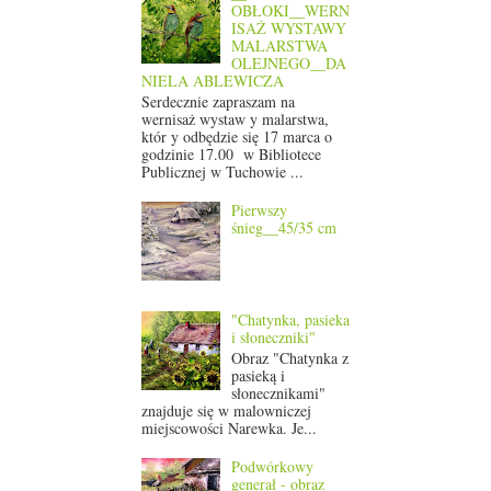
OBŁOKI__WERN
ISAŻ WYSTAWY
MALARSTWA
OLEJNEGO__DA
NIELA ABLEWICZA
Serdecznie zapraszam na
wernisaż wystaw y malarstwa,
któr y odbędzie się 17 marca o
godzinie 17.00 w Bibliotece
Publicznej w Tuchowie ...
Pierwszy
śnieg__45/35 cm
"Chatynka, pasieka
i słoneczniki"
Obraz "Chatynka z
pasieką i
słonecznikami"
znajduje się w malowniczej
miejscowości Narewka. Je...
Podwórkowy
generał - obraz