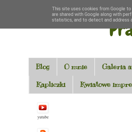
This site uses cookies from Google to d
are shared with Google along with perf
statistics, and to detect and address 
Pra
Blog
O mnie
Galeria a
Kapliczki
Kwiatowe impre
yutube