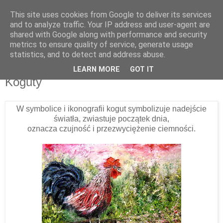
This site uses cookies from Google to deliver its services
Pracownia Zielona Brzoza
and to analyze traffic. Your IP address and user-agent are
shared with Google along with performance and security
metrics to ensure quality of service, generate usage
statistics, and to detect and address abuse.
▼
LEARN MORE
GOT IT
Koguty
W symbolice i ikonografii kogut symbolizuje nadejście
światła, zwiastuje początek dnia,
oznacza czujność i przezwyciężenie ciemności.