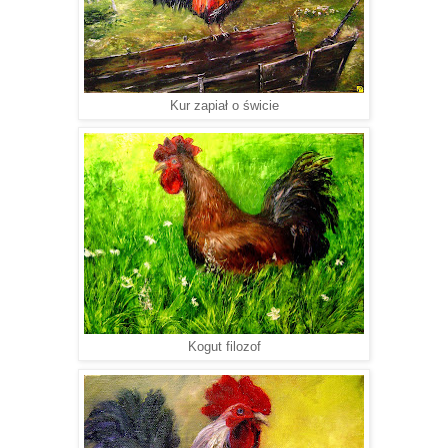
Kur zapiał o świcie
Kogut filozof