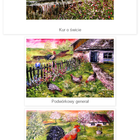
Kur o świcie
Podwórkowy generał